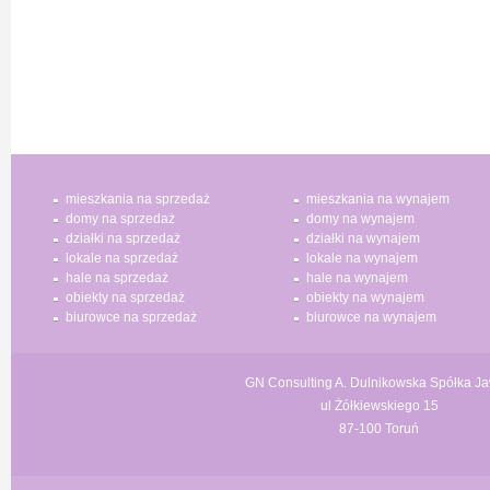
mieszkania na sprzedaż
mieszkania na wynajem
domy na sprzedaż
domy na wynajem
działki na sprzedaż
działki na wynajem
lokale na sprzedaż
lokale na wynajem
hale na sprzedaż
hale na wynajem
obiekty na sprzedaż
obiekty na wynajem
biurowce na sprzedaż
biurowce na wynajem
GN Consulting A. Dulnikowska Spółka J
ul Żółkiewskiego 15
87-100 Toruń