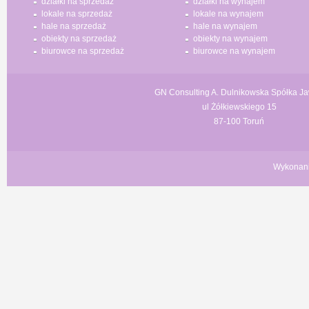
działki na sprzedaż
działki na wynajem
lokale na sprzedaż
lokale na wynajem
hale na sprzedaż
hale na wynajem
obiekty na sprzedaż
obiekty na wynajem
biurowce na sprzedaż
biurowce na wynajem
GN Consulting A. Dulnikowska Spółka J
ul Żółkiewskiego 15
87-100 Toruń
Wykonan