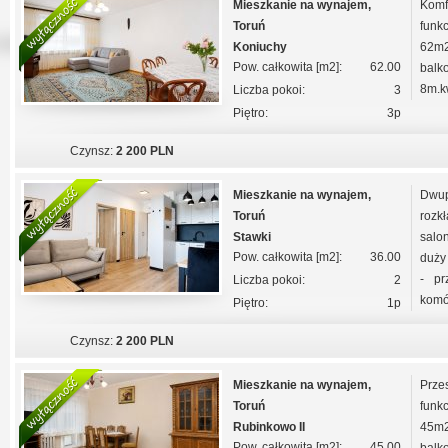
Mieszkanie na wynajem,
Kom
Toruń
funk
Koniuchy
62m2
Pow. całkowita [m2]:
62.00
balk
8m.kw
Liczba pokoi:
3
Piętro:
3p
Czynsz:
2 200 PLN
Mieszkanie na wynajem,
Dwup
Toruń
rozkł
Stawki
salo
Pow. całkowita [m2]:
36.00
duży
- pr
Liczba pokoi:
2
komór
Piętro:
1p
Czynsz:
2 200 PLN
Mieszkanie na wynajem,
Prz
Toruń
funk
Rubinkowo II
45m2
Pow. całkowita [m2]:
45.00