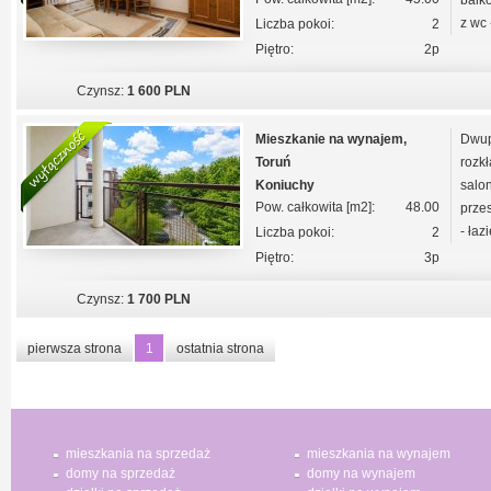
balko
z wc 
Liczba pokoi:
2
Piętro:
2p
Czynsz:
1 600 PLN
Mieszkanie na wynajem,
Dwup
Toruń
rozkł
Koniuchy
salo
Pow. całkowita [m2]:
48.00
prze
- łaz
Liczba pokoi:
2
Piętro:
3p
Czynsz:
1 700 PLN
pierwsza strona
1
ostatnia strona
mieszkania na sprzedaż
mieszkania na wynajem
domy na sprzedaż
domy na wynajem