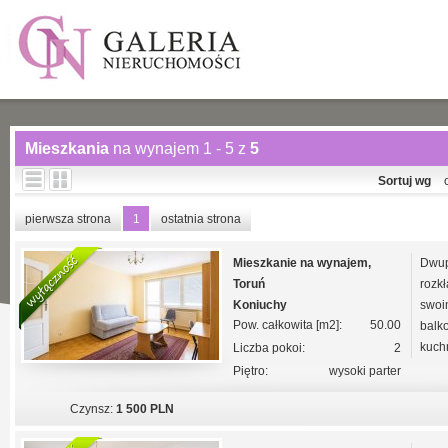
Mieszkania
na wynajem 1 - 5 z
5
Sortuj wg
pierwsza strona
1
ostatnia strona
Mieszkanie na wynajem,
Dwup
Toruń
rozk
Koniuchy
swo
Pow. całkowita [m2]:
50.00
balk
kuchn
Liczba pokoi:
2
Piętro:
wysoki parter
Czynsz:
1 500 PLN