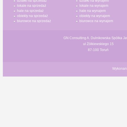
działki na sprzedaż
działki na wynajem
lokale na sprzedaż
lokale na wynajem
hale na sprzedaż
hale na wynajem
obiekty na sprzedaż
obiekty na wynajem
biurowce na sprzedaż
biurowce na wynajem
GN Consulting A. Dulnikowska Spółka J
ul Żółkiewskiego 15
87-100 Toruń
Wykonan