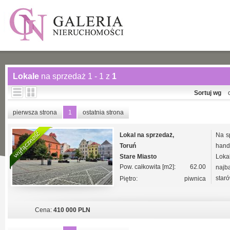
Lokale
na sprzedaż 1 - 1 z
1
Sortuj wg
pierwsza strona
1
ostatnia strona
Lokal na sprzedaż,
Na s
Toruń
hand
Stare Miasto
Lokal
Pow. całkowita [m2]:
62.00
najb
star
Piętro:
piwnica
Cena:
410 000 PLN