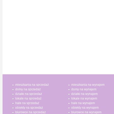
mieszkania na sprzedaż
mieszkania na wynajem
domy na sprzedaż
domy na wynajem
działki na sprzedaż
działki na wynajem
lokale na sprzedaż
lokale na wynajem
hale na sprzedaż
hale na wynajem
obiekty na sprzedaż
obiekty na wynajem
biurowce na sprzedaż
biurowce na wynajem