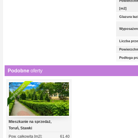
Powierzchni
[m2]
Glazura łaz
Wyposażeni
Liczba prz
Powierzchn
Podłoga pr
Podobne
oferty
Mieszkanie na sprzedaż,
Toruń, Stawki
Pow. całkowita [m2]:
61.40