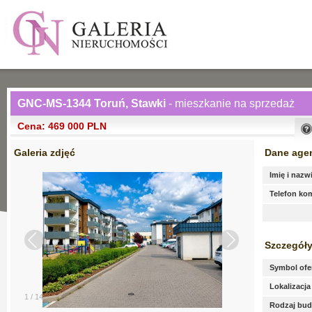
GNC-MS-1344 Toruń, Stawki
- mieszkanie na sprzedaż
Cena: 469 000 PLN
Galeria zdjęć
Dane age
Imię i nazw
Telefon k
Szczegóły
Symbol ofe
Lokalizacja
1
/
14
Rodzaj bu