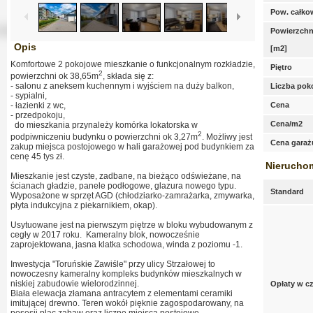
Pow. całko
Powierzchn
Opis
[m2]
Komfortowe 2 pokojowe mieszkanie o funkcjonalnym rozkładzie,
Piętro
2
powierzchni ok 38,65m
, składa się z:
- salonu z aneksem kuchennym i wyjściem na duży balkon,
Liczba pok
- sypialni,
- łazienki z wc,
Cena
- przedpokoju,
Cena/m2
do mieszkania przynależy komórka lokatorska w
2
podpiwniczeniu budynku o powierzchni ok 3,27m
. Możliwy jest
Cena garaż
zakup miejsca postojowego w hali garażowej pod budynkiem za
cenę 45 tys zł.
Nierucho
Mieszkanie jest czyste, zadbane, na bieżąco odświeżane, na
ścianach gładzie, panele podłogowe, glazura nowego typu.
Standard
Wyposażone w sprzęt AGD (chłodziarko-zamrażarka, zmywarka,
płyta indukcyjna z piekarnikiem, okap).
Usytuowane jest na pierwszym piętrze w bloku wybudowanym z
cegły w 2017 roku. Kameralny blok, nowocześnie
zaprojektowana, jasna klatka schodowa, winda z poziomu -1.
Inwestycja "Toruńskie Zawiśle" przy ulicy Strzałowej to
nowoczesny kameralny kompleks budynków mieszkalnych w
niskiej zabudowie wielorodzinnej.
Opłaty w c
Biała elewacja złamana antracytem z elementami ceramiki
imitującej drewno. Teren wokół pięknie zagospodarowany, na