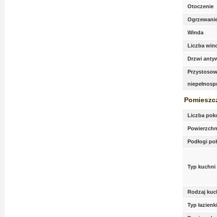
Otoczenie
Ogrzewani
Winda
Liczba win
Drzwi anty
Przystosow
niepełnos
Pomieszc
Liczba pok
Powierzchn
Podłogi po
Typ kuchni
Rodzaj kuc
Typ łazienk