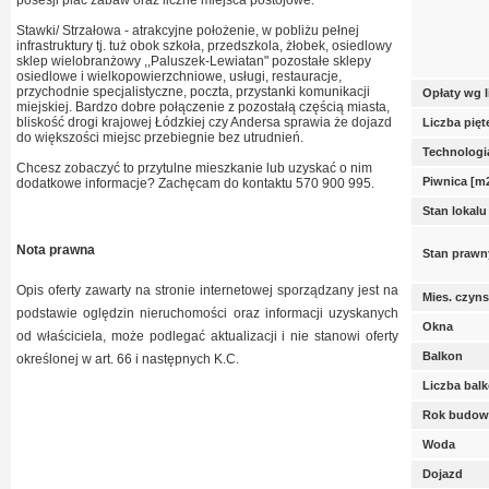
posesji plac zabaw oraz liczne miejsca postojowe.
Stawki/ Strzałowa - atrakcyjne położenie, w pobliżu pełnej
infrastruktury tj. tuż obok szkoła, przedszkola, żłobek, osiedlowy
sklep wielobranżowy ,,Paluszek-Lewiatan" pozostałe sklepy
osiedlowe i wielkopowierzchniowe, usługi, restauracje,
przychodnie specjalistyczne, poczta, przystanki komunikacji
Opłaty wg 
miejskiej. Bardzo dobre połączenie z pozostałą częścią miasta,
bliskość drogi krajowej Łódzkiej czy Andersa sprawia że dojazd
Liczba pię
do większości miejsc przebiegnie bez utrudnień.
Technologi
Chcesz zobaczyć to przytulne mieszkanie lub uzyskać o nim
Piwnica [m
dodatkowe informacje? Zachęcam do kontaktu 570 900 995.
Stan lokalu
Nota prawna
Stan prawn
Opis oferty zawarty na stronie internetowej sporządzany jest na
Mies. czyn
podstawie oględzin nieruchomości oraz informacji uzyskanych
Okna
od właściciela, może podlegać aktualizacji i nie stanowi oferty
Balkon
określonej w art. 66 i następnych K.C.
Liczba bal
Rok budow
Woda
Dojazd