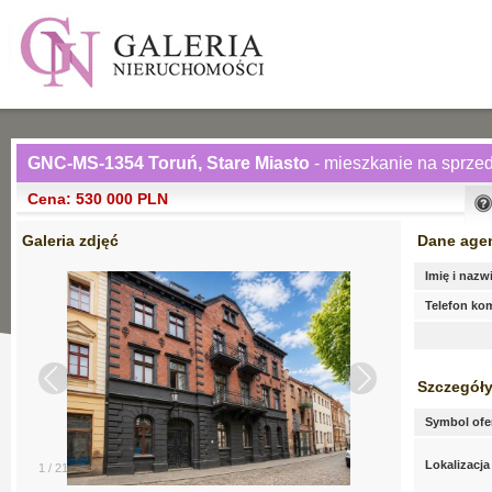
GNC-MS-1354 Toruń, Stare Miasto
- mieszkanie na sprze
Cena: 530 000 PLN
Galeria zdjęć
Dane age
Imię i nazw
Telefon k
Szczegóły
Symbol ofe
Lokalizacja
1
/
21