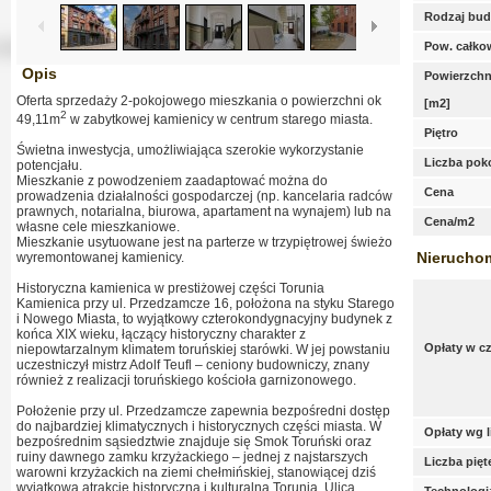
Rodzaj bu
Pow. całko
Opis
Powierzchn
Oferta sprzedaży 2-pokojowego mieszkania o powierzchni ok
[m2]
2
49,11m
w zabytkowej kamienicy w centrum starego miasta.
Piętro
Świetna inwestycja, umożliwiająca szerokie wykorzystanie
Liczba pok
potencjału.
Mieszkanie z powodzeniem zaadaptować można do
Cena
prowadzenia działalności gospodarczej (np. kancelaria radców
prawnych, notarialna, biurowa, apartament na wynajem) lub na
Cena/m2
własne cele mieszkaniowe.
Mieszkanie usytuowane jest na parterze w trzypiętrowej świeżo
Nierucho
wyremontowanej kamienicy.
Historyczna kamienica w prestiżowej części Torunia
Kamienica przy ul. Przedzamcze 16, położona na styku Starego
i Nowego Miasta, to wyjątkowy czterokondygnacyjny budynek z
końca XIX wieku, łączący historyczny charakter z
Opłaty w c
niepowtarzalnym klimatem toruńskiej starówki. W jej powstaniu
uczestniczył mistrz Adolf Teufl – ceniony budowniczy, znany
również z realizacji toruńskiego kościoła garnizonowego.
Położenie przy ul. Przedzamcze zapewnia bezpośredni dostęp
do najbardziej klimatycznych i historycznych części miasta. W
Opłaty wg 
bezpośrednim sąsiedztwie znajduje się Smok Toruński oraz
ruiny dawnego zamku krzyżackiego – jednej z najstarszych
Liczba pię
warowni krzyżackich na ziemi chełmińskiej, stanowiącej dziś
wyjątkową atrakcję historyczną i kulturalną Torunia. Ulica