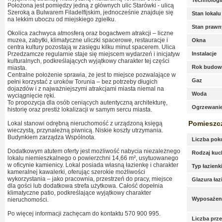
Technologi
Położona jest pomiędzy jedną z głównych ulic Starówki - ulicą
Szeroką a Bulwarem Filadelfijskim, jednocześnie znajduje się
Stan lokalu
na lekkim uboczu od miejskiego zgiełku.
Stan prawn
Okolica zachwyca atmosferą oraz bogactwem atrakcji – liczne
muzea, zabytki, klimatyczne uliczki spacerowe, restauracje i
Okna
centra kultury pozostają w zasięgu kilku minut spacerem. Ulica
Przedzamcze regularnie staje się miejscem wydarzeń i inicjatyw
Instalacje
kulturalnych, podkreślających wyjątkowy charakter tej części
Rok budow
miasta.
Centralne położenie sprawia, że jest to miejsce pozwalające w
Gaz
pełni korzystać z uroków Torunia – bez potrzeby długich
dojazdów i z najważniejszymi atrakcjami miasta niemal na
Woda
wyciągnięcie ręki.
To propozycja dla osób ceniących autentyczną architekturę,
Ogrzewani
historię oraz prestiż lokalizacji w samym sercu miasta.
Pomieszc
Lokal stanowi odrębną nieruchomość z urządzoną księgą
wieczystą, przynależną piwnicą. Niskie koszty utrzymania.
Budynkiem zarządza Wspólnota.
Liczba pok
Dodatkowym atutem oferty jest możliwość nabycia niezależnego
Rodzaj kuc
lokalu niemieszkalnego o powierzchni 14,66 m², usytuowanego
w oficynie kamienicy. Lokal posiada własną łazienkę i charakter
Typ łazienk
kameralnej kawalerki, oferując szerokie możliwości
wykorzystania – jako pracownia, przestrzeń do pracy, miejsce
Glazura łaz
dla gości lub dodatkowa strefa użytkowa. Całość dopełnia
klimatyczne patio, podkreślające wyjątkowy charakter
Wyposażeni
nieruchomości.
Po więcej informacji zachęcam do kontaktu 570 900 995.
Liczba prz