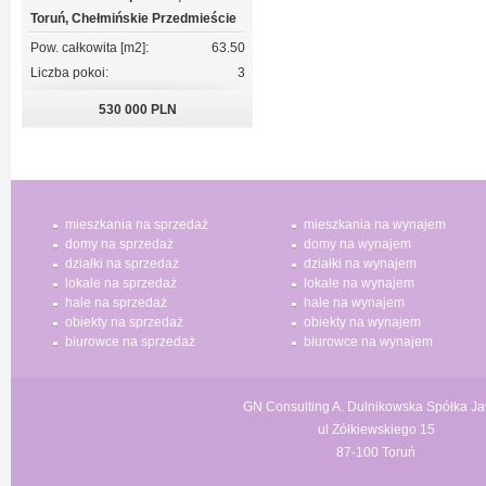
Toruń, Chełmińskie Przedmieście
Pow. całkowita [m2]:
63.50
Liczba pokoi:
3
530 000 PLN
mieszkania na sprzedaż
mieszkania na wynajem
domy na sprzedaż
domy na wynajem
działki na sprzedaż
działki na wynajem
lokale na sprzedaż
lokale na wynajem
hale na sprzedaż
hale na wynajem
obiekty na sprzedaż
obiekty na wynajem
biurowce na sprzedaż
biurowce na wynajem
GN Consulting A. Dulnikowska Spółka J
ul Żółkiewskiego 15
87-100 Toruń