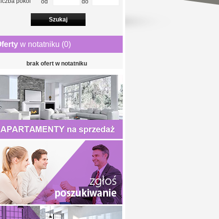
iczba pokoi
od
do
ferty
w notatniku (
0
)
brak ofert w notatniku