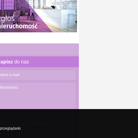
apisz
do nas
wyślij
przeglądarki.