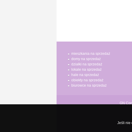
mieszkania na sprzedaż
domy na sprzedaż
działki na sprzedaż
lokale na sprzedaż
hale na sprzedaż
obiekty na sprzedaż
biurowce na sprzedaż
GN Cons
Jeśli nie