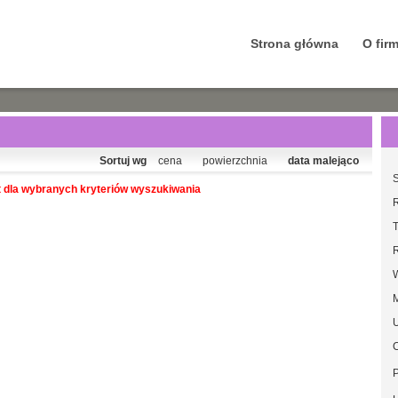
Strona główna
O firm
Sortuj wg
cena
powierzchnia
data malejąco
S
t dla wybranych kryteriów wyszukiwania
T
U