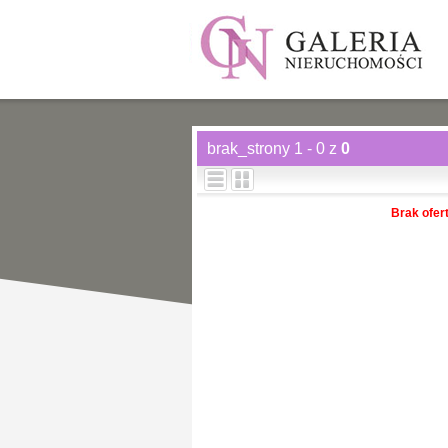
brak_strony 1 - 0 z
0
Brak ofer