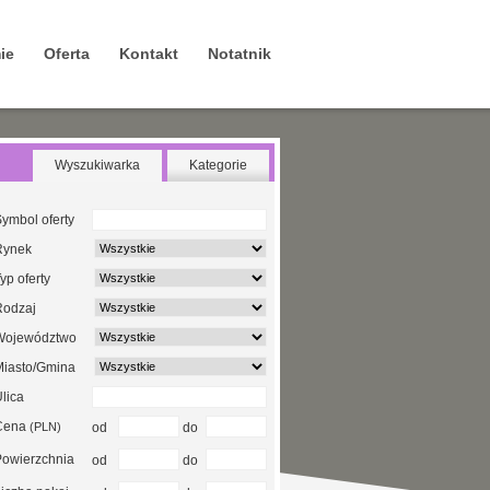
ie
Oferta
Kontakt
Notatnik
Wyszukiwarka
Kategorie
ymbol oferty
Rynek
yp oferty
Rodzaj
Województwo
Miasto/Gmina
lica
Cena
(PLN)
od
do
Powierzchnia
od
do