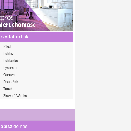
rzydatne
linki
Kikół
Lubicz
Łubianka
Łysomice
Obrowo
Raciążek
Toruń
Zławieś Wielka
apisz
do nas