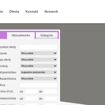
ie
Oferta
Kontakt
Notatnik
Wyszukiwarka
Kategorie
ymbol oferty
Rynek
yp oferty
Rodzaj
Województwo
Miasto/Gmina
lica
Cena
(PLN)
od
do
Powierzchnia
od
do