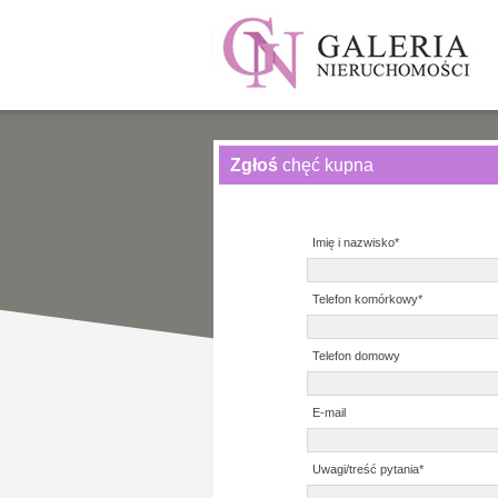
Zgłoś
chęć kupna
Imię i nazwisko*
Telefon komórkowy*
Telefon domowy
E-mail
Uwagi/treść pytania*