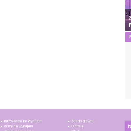
P
mieszkania na wynajem
Strona główna
N
domy na wynajem
O firmie