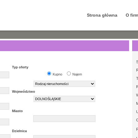
Strona główna
O firm
S
Typ oferty
Kupno
Najem
T
Województwo
Miasto
U
Dzielnica