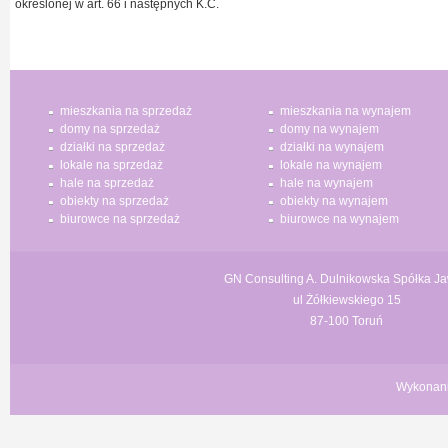
określonej w art. 66 i następnych K.C.
mieszkania na sprzedaż
mieszkania na wynajem
domy na sprzedaż
domy na wynajem
działki na sprzedaż
działki na wynajem
lokale na sprzedaż
lokale na wynajem
hale na sprzedaż
hale na wynajem
obiekty na sprzedaż
obiekty na wynajem
biurowce na sprzedaż
biurowce na wynajem
GN Consulting A. Dulnikowska Spółka J
ul Żółkiewskiego 15
87-100 Toruń
Wykonan