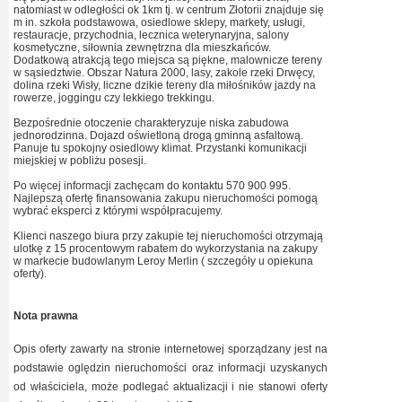
natomiast w odległości ok 1km tj. w centrum Złotorii znajduje się
m in. szkoła podstawowa, osiedlowe sklepy, markety, usługi,
restauracje, przychodnia, lecznica weterynaryjna, salony
kosmetyczne, siłownia zewnętrzna dla mieszkańców.
Dodatkową atrakcją tego miejsca są piękne, malownicze tereny
w sąsiedztwie. Obszar Natura 2000, lasy, zakole rzeki Drwęcy,
dolina rzeki Wisły, liczne dzikie tereny dla miłośników jazdy na
rowerze, joggingu czy lekkiego trekkingu.
Bezpośrednie otoczenie charakteryzuje niska zabudowa
jednorodzinna. Dojazd oświetloną drogą gminną asfaltową.
Panuje tu spokojny osiedlowy klimat. Przystanki komunikacji
miejskiej w pobliżu posesji.
Po więcej informacji zachęcam do kontaktu 570 900 995.
Najlepszą ofertę finansowania zakupu nieruchomości pomogą
wybrać eksperci z którymi współpracujemy.
Klienci naszego biura przy zakupie tej nieruchomości otrzymają
ulotkę z 15 procentowym rabatem do wykorzystania na zakupy
w markecie budowlanym Leroy Merlin ( szczegóły u opiekuna
oferty).
Nota prawna
Opis oferty zawarty na stronie internetowej sporządzany jest na
podstawie oględzin nieruchomości oraz informacji uzyskanych
od właściciela, może podlegać aktualizacji i nie stanowi oferty