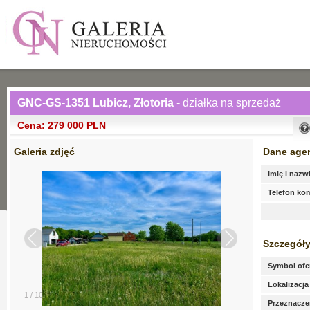
GNC-GS-1351 Lubicz, Złotoria
- działka na sprzedaż
Cena: 279 000 PLN
Galeria zdjęć
Dane age
Imię i nazw
Telefon k
Szczegóły
Symbol ofe
Lokalizacja
1
/
10
Przeznaczen