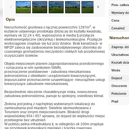
Pow. całko
Wymiary dzi
Opis
Cena
2
Nieruchomość gruntowa o łącznej powierzchni 1297m
, w
Cena/m2
kształcie ustawnego prostokąta (bliżej jej do kształtu kwadratu,
wymiary ok 32,24 x 40), wyposażona w media tj przyłącze
Nierucho
elektroenergetyczne (skrzynka) i telekomunikacyjne. Przyłącze
wodociągowe znajduje się tuż przy działce. Brak kanalizacji- w
Zagosp. dzi
MPZP zaleca się zastosowanie bezodpływowego zbiornika do
czasowego gromadzenia nieczystości ciekłych lub przydomowej
Ukształtowa
oczyszczalni ścieków.
Kształt dzia
Objęta miejscowym planem zagospodarowania przestrzennego
i oznaczona w nim symbolem 56MN,
Woda
przeznaczenie podstawowe - zabudowa mieszkaniowa
jednorodzinna z obiektami i urządzeniami towarzyszącymi,
Dojazd
dopuszczalne przeznaczenie uzupełniające- nieuciążliwe usługi
towarzyszące zabudowie mieszkaniowej.
Otoczenie
Bezpośrednie otoczenie charakteryzuje niska, nowoczesna
Położenie
zabudowa jednorodzinna, panuje tu spokojny, osiedlowy klimat.
Prąd
Złotoria jest jedną z najchętniej wybieranych lokalizacji do
zamieszkania pod miastem. Świetnie skomunikowana z
Toruniem oraz innymi miejscowościami. Bliskość drogi
wojewódzkiej 654 i 657 sprawia, że dojazd do większości miejsc
przebiegnie bez utrudnień.
W pobliżu pełna infrastruktura tj. w odległości ok 100m znajduje
się przystanek komunikacji miejskiej i ścieżka rowerowa,