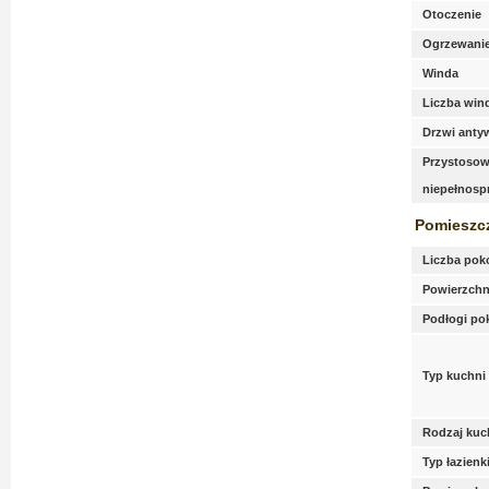
Otoczenie
Ogrzewani
Winda
Liczba win
Drzwi anty
Przystosow
niepełnos
Pomieszc
Liczba pok
Powierzchn
Podłogi po
Typ kuchni
Rodzaj kuc
Typ łazienk