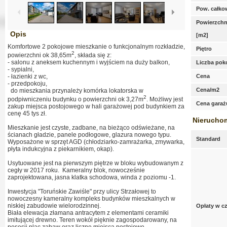
Pow. całko
Powierzchn
Opis
[m2]
Komfortowe 2 pokojowe mieszkanie o funkcjonalnym rozkładzie,
Piętro
2
powierzchni ok 38,65m
, składa się z:
- salonu z aneksem kuchennym i wyjściem na duży balkon,
Liczba pok
- sypialni,
- łazienki z wc,
Cena
- przedpokoju,
Cena/m2
do mieszkania przynależy komórka lokatorska w
2
podpiwniczeniu budynku o powierzchni ok 3,27m
. Możliwy jest
Cena garaż
zakup miejsca postojowego w hali garażowej pod budynkiem za
cenę 45 tys zł.
Nierucho
Mieszkanie jest czyste, zadbane, na bieżąco odświeżane, na
ścianach gładzie, panele podłogowe, glazura nowego typu.
Standard
Wyposażone w sprzęt AGD (chłodziarko-zamrażarka, zmywarka,
płyta indukcyjna z piekarnikiem, okap).
Usytuowane jest na pierwszym piętrze w bloku wybudowanym z
cegły w 2017 roku. Kameralny blok, nowocześnie
zaprojektowana, jasna klatka schodowa, winda z poziomu -1.
Inwestycja "Toruńskie Zawiśle" przy ulicy Strzałowej to
nowoczesny kameralny kompleks budynków mieszkalnych w
niskiej zabudowie wielorodzinnej.
Opłaty w c
Biała elewacja złamana antracytem z elementami ceramiki
imitującej drewno. Teren wokół pięknie zagospodarowany, na