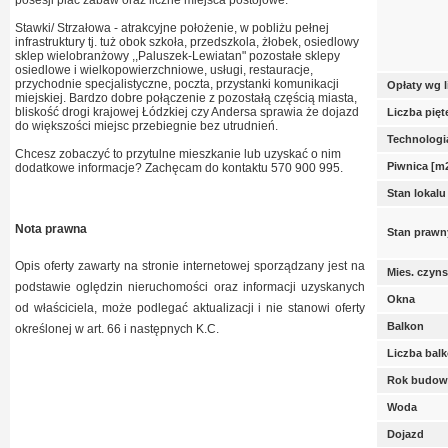
posesji plac zabaw oraz liczne miejsca postojowe.
Stawki/ Strzałowa - atrakcyjne położenie, w pobliżu pełnej
infrastruktury tj. tuż obok szkoła, przedszkola, żłobek, osiedlowy
sklep wielobranżowy ,,Paluszek-Lewiatan" pozostałe sklepy
osiedlowe i wielkopowierzchniowe, usługi, restauracje,
przychodnie specjalistyczne, poczta, przystanki komunikacji
Opłaty wg 
miejskiej. Bardzo dobre połączenie z pozostałą częścią miasta,
bliskość drogi krajowej Łódzkiej czy Andersa sprawia że dojazd
Liczba pię
do większości miejsc przebiegnie bez utrudnień.
Technologi
Chcesz zobaczyć to przytulne mieszkanie lub uzyskać o nim
Piwnica [m
dodatkowe informacje? Zachęcam do kontaktu 570 900 995.
Stan lokalu
Nota prawna
Stan prawn
Opis oferty zawarty na stronie internetowej sporządzany jest na
Mies. czyn
podstawie oględzin nieruchomości oraz informacji uzyskanych
Okna
od właściciela, może podlegać aktualizacji i nie stanowi oferty
Balkon
określonej w art. 66 i następnych K.C.
Liczba bal
Rok budow
Woda
Dojazd