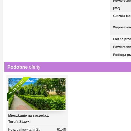
Powierzchni
[m2]
Glazura łaz
Wyposażeni
Liczba prz
Powierzchn
Podłoga pr
Podobne
oferty
Mieszkanie na sprzedaż,
Toruń, Stawki
Pow. całkowita [m2]:
61.40