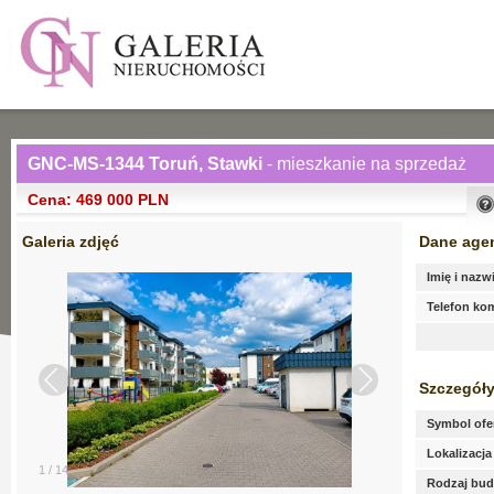
GNC-MS-1344 Toruń, Stawki
- mieszkanie na sprzedaż
Cena: 469 000 PLN
Galeria zdjęć
Dane age
Imię i nazw
Telefon k
Szczegóły
Symbol ofe
Lokalizacja
1
/
14
Rodzaj bu